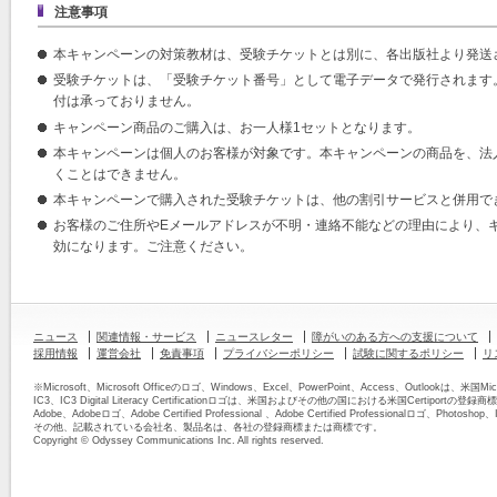
注意事項
本キャンペーンの対策教材は、受験チケットとは別に、各出版社より発送
受験チケットは、「受験チケット番号」として電子データで発行されます
付は承っておりません。
キャンペーン商品のご購入は、お一人様1セットとなります。
本キャンペーンは個人のお客様が対象です。本キャンペーンの商品を、法人
くことはできません。
本キャンペーンで購入された受験チケットは、他の割引サービスと併用で
お客様のご住所やEメールアドレスが不明・連絡不能などの理由により、
効になります。ご注意ください。
ニュース
関連情報・サービス
ニュースレター
障がいのある方への支援について
採用情報
運営会社
免責事項
プライバシーポリシー
試験に関するポリシー
リ
※Microsoft、Microsoft Officeのロゴ、Windows、Excel、PowerPoint、Access、Outloo
IC3、IC3 Digital Literacy Certificationロゴは、米国およびその他の国における米国Certiportの
Adobe、Adobeロゴ、Adobe Certified Professional 、Adobe Certified Professionalロ
その他、記載されている会社名、製品名は、各社の登録商標または商標です。
Copyright © Odyssey Communications Inc. All rights reserved.