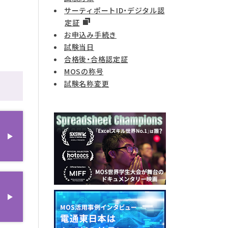
サーティポートID・デジタル認
定証
お申込み手続き
試験当日
合格後・合格認定証
MOSの称号
試験名称変更