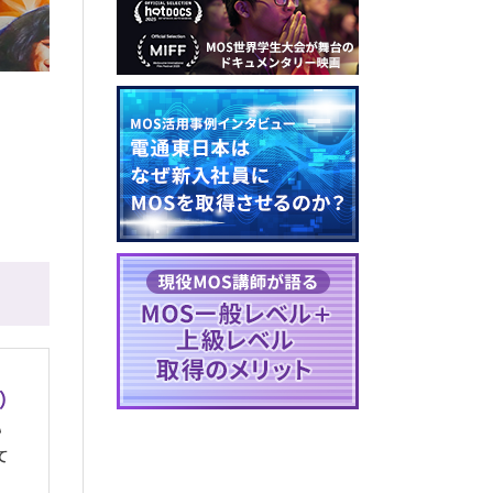
）
い
て