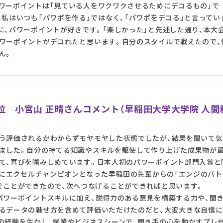
ワーポイントは「見ている人をワクワクさせるためにデコるもの」で
、私はいつも「パワポを作る」ではなく、「パワポをデコる」と言ってい
に、パワーポイントが好きです。「楽しかった」と先述した通り、本大
ワーポイントがデコれたと思います。自分のスタイルで戦えたので、
ん。
1位 小宮山 正晴さんコメント（早稲田大学大学院 人間
う評価されるかわからずモヤモヤした状態でしたが、結果を聞いて気
ました。自分の持てる知識やスキルを駆使して作り上げた成果物が
て、喜びを噛みしめています。日本人初のパワーポイント部門入賞と
0年にエクセルチャンピオンとなった早稲田の先輩からの「エンジのバト
ぐことができたので、次へつなげることができればと思います。
パワーポイントスキルに加え、説得力のある意見を構築する力や、聞
るデータの魅せ方を含めて評価いただけたのだと、大変大きな自信に
の経験を生かし、学業やビジネスシーンで、聞き手の心を動かすプレ