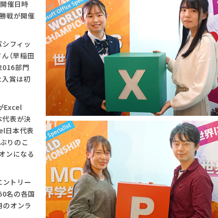
に開催日時
決勝戦が開催
・パシフィッ
さん（早稲田
2016部門
nt入賞は初
xcel
本代表が決
el日本代表
年ぶりのこ
オンになる
エントリー
60名の各国
用のオンラ