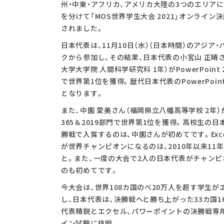
州・中東・アフリカ、アメリカ大陸の3つのエリア
を分けて「MOS世界学生大会 2021」オンライン
されました。
日本代表は、11月10日（水）（日本時間）のアジア
クから参加し、その結果、日本代表の小宮山 正晴
大学大学院 人間科学研究科 1年）がPowerPoint 
で世界第1位を獲得。歴代日本代表のPowerPoi
となります。
また、中園 愛美さん（福岡県立八幡高等学校 2年）がE
365＆2019部門で世界第1位を獲得。高校生の日
勝戦で入賞するのは、中園さんが初めてです。Exc
が世界チャンピオンになるのは、2010年以来11
と。また、一度の大会で2人の日本代表がチャンピ
のも初めてです。
今大会は、世界108カ国のべ20万人を超す学生が
し、日本代表は、決勝戦へと勝ち上がった33カ国1
代表精鋭とエクセル、パワーポイントの決勝戦専
イン試験に挑戦。