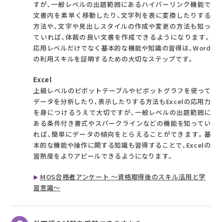
すが、一般レベルの出題範囲にあるハイパーリンク機能で
文書内を素早く移動したり、文字列を表に変換したりする
方法や、文字や見出しスタイルの作成や変更の方法も知っ
ていれば、体裁の良い文書を作成できるようになります。
応用レベルだけでなく基本的な機能や知識の習得は、Word
の利用スキルを証明するための大切なステップです。
Excel
上級レベルのピボットテーブルやピボットグラフを使って
データを分析したり、表示したりする方法もExcelの応用力
を身につけるうえで大切ですが、一般レベルの出題範囲に
ある条件付き書式やスパークラインなどの機能を知ってい
れば、簡単にデータの傾向をとらえることができます。基
本的な機能や操作に関する知識も習得することで、Excelの
習熟度をよりアピールできるようになります。
MOS合格者アンケート ～資格取得後のスキル活用と学
習意識～