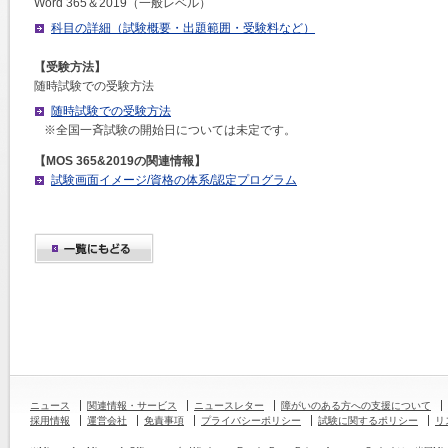
Word 365＆2019（一般レベル）
科目の詳細（試験概要・出題範囲・受験料など）
【受験方法】
随時試験での受験方法
随時試験での受験方法
※全国一斉試験の開始日については未定です。
【MOS 365&2019の関連情報】
試験画面イメージ/資格の体系/認定プログラム
ニュース
関連情報・サービス
ニュースレター
障がいのある方への支援について
採用情報
運営会社
免責事項
プライバシーポリシー
試験に関するポリシー
リ