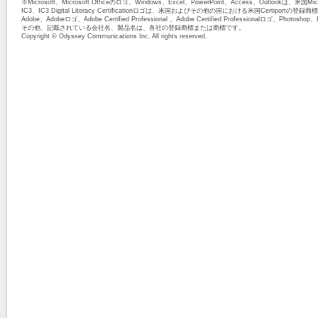
※Microsoft、Microsoft Officeのロゴ、Windows、Excel、PowerPoint、Access、Outloo
IC3、IC3 Digital Literacy Certificationロゴは、米国およびその他の国における米国Certiportの
Adobe、Adobeロゴ、Adobe Certified Professional 、Adobe Certified Professionalロ
その他、記載されている会社名、製品名は、各社の登録商標または商標です。
Copyright © Odyssey Communications Inc. All rights reserved.