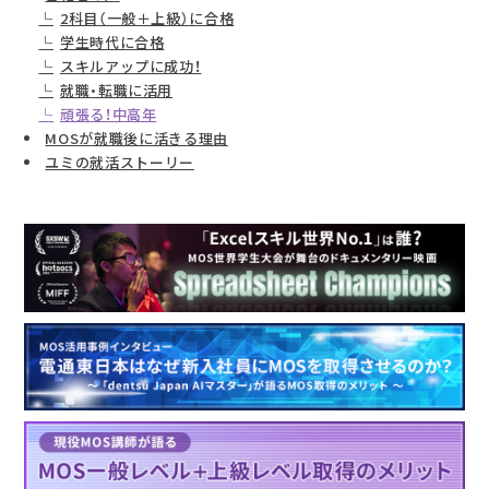
2科目（一般＋上級）に合格
学生時代に合格
スキルアップに成功！
就職・転職に活用
頑張る！中高年
MOSが就職後に活きる理由
ユミの就活ストーリー