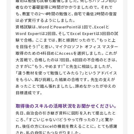
最初は勉強も試験も難儀しました。何しろパソコン初心
者なので基礎習得に時間がかかりましたので。それで
も、教室での2～4時間の勉強と、自宅で最低2時間の復習
は必ず実行するようにしました。
資格試験は、WordとPowerPointは1回で、Excelと
Word Expertは2回目、そしてExcel Expertは3回目の試
験で合格。ここまでは、割と順調だったので、“もっと上
を目指そう！”と思い、マイクロソフト オフィス マスター
取得のための4科目めにAccessを選択しました。これが
大苦戦で、合格したのは7回目。6回目の不合格のときは、
さすがに“もう、やめます！”と先生に相談しましたが、
「違う教材を使って勉強してみたら？」というアドバイス
をもらい、再び挑戦した結果の合格です。先生の支えが
あったことで踏ん張れましたし、諦めなかったがゆえの
目標達成です。
取得後のスキルの活用状況をお聞かせください。
先日、自治会の引き継ぎ資料に図形を入れて提出したと
ころ、「すごいじゃない！どうやって作ったの？」と驚か
れ、後任の方にExcelの機能を教えることに。とても感謝
され、私の自信にもつながりました。