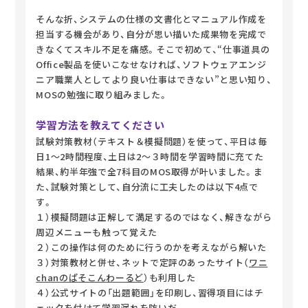
そんな折、システムの仕様の文書化とマニュアル作成を
担当する機会があり、自分が思い描いた成果物を完成で
きなくてスキル不足を痛感。そこで初めて、“仕事道具の
Office製品を使いこなせなければ、ソフトウェアエンジ
ニア職業人としてより良い仕事はできない”と思い知り、
MOSの勉強に取り組みました。
学習方法を教えてください
試験対策教材（テキスト＆模擬問題）を使って、平日は毎
日1～2時間程度、土日は2～３時間を学習時間に充てた
結果、約半年強で全7科目のMOS取得が叶いました。ま
た、試験対策として、自分流に工夫したのは以下4点で
す。
１）模擬問題は正解して満足するのではなく、解きながら
周辺メニューも触って覚えた
２）この操作は何のために行うのかを考えながら解いた
３）対策教材と併せ、ネットで定評のあったサイト（
ワニ
chanのぱそこんわーるど
）も利用した
４）公式サイトの「出題範囲」を印刷し、習得項目にはチ
ェックを付けて学習漏れを防いだ