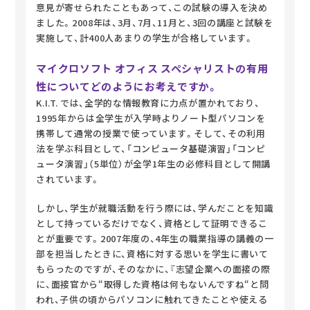
意見が寄せられたこともあって、この試験の導入を決め
ました。2008年は、3月、7月、11月と、3回の講座と試験を
実施して、計400人あまりの学生が合格しています。
マイクロソフト オフィス スペシャリストの有用
性についてどのようにお考えですか。
K.I.T. では、全学的な情報教育に力点が置かれており、
1995年からは全学生が入学時よりノート型パソコンを
携帯して通常の授業で使っています。そして、その利用
法を学ぶ科目として、「コンピュータ基礎演習」「コンピ
ュータ演習」（5単位）が全学1年生の必修科目として開講
されています。
しかし、学生が就職活動を行う際には、学んだことを知識
として持っているだけでなく、資格として証明できるこ
とが重要です。2007年度の、4年生の職業指導の講義の一
部を担当したときに、資格に対する思いを学生に書いて
もらったのですが、そのなかに、『志望企業への面接の際
に、面接官から“取得した資格は何もないんですね“と問
われ、子供の頃からパソコンに触れてきたことや使える