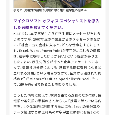
学内で、資格対策講座や受験に取り組む在学生の皆さん
マイクロソフト オフィス スペシャリストを導入
した経緯を教えてください。
K.I.T.では、本学卒業生から在学生宛にメッセージをもら
うのですが、2007年度の卒業生からのメッセージのなか
に、『社会に出て会社に入ると、どんな仕事をするにして
も、Excel、Word、PowerPointが不可欠。これらの資格
は、在学中に取得したほうが良い』という提言がありま
した。また、厚生労働省が行った企業アンケート※によ
って、情報技術分野における「就職する際に有利になると
思われる資格」という項目のなかで、企業から選ばれた資
格の1位がMicrosoft Office SpecialistのExcel、そし
て、2位がWordであることを知りました。
こうした情報に加えて、検討を重ねる過程のなかでは、情
報系や電気系の学科のさんからも、『授業で学んでいる内
容を、より体系的に利用するためにも、Excelの表計算や
データ処理などは工科系の本学学生には特に有用』との