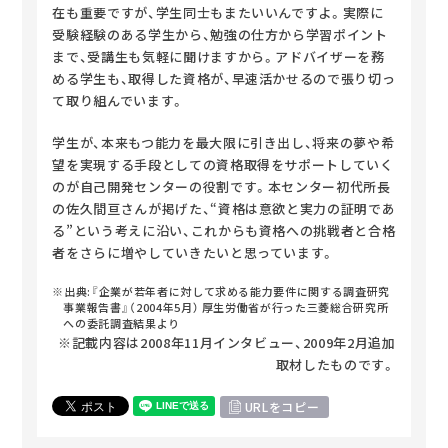
在も重要ですが、学生同士もまたいいんですよ。実際に
受験経験のある学生から、勉強の仕方から学習ポイント
まで、受講生も気軽に聞けますから。アドバイザーを務
める学生も、取得した資格が、早速活かせるので張り切っ
て取り組んでいます。
学生が、本来もつ能力を最大限に引き出し、将来の夢や希
望を実現する手段としての資格取得をサポートしていく
のが自己開発センターの役割です。本センター初代所長
の佐久間亘さんが掲げた、“資格は意欲と実力の証明であ
る”という考えに沿い、これからも資格への挑戦者と合格
者をさらに増やしていきたいと思っています。
※出典:『企業が若年者に対して求める能力要件に関する調査研究
事業報告書』（2004年5月） 厚生労働省が行った三菱総合研究所
への委託調査結果より
※記載内容は2008年11月インタビュー、2009年2月追加
取材したものです。
URLをコピー