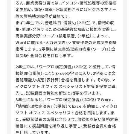
ろん、商業実務分野では、パソコン・情報処理等の資格検
定を始め、簿記・電卓・計算実務さらにはビジネスマナー
等の資格検定取得が目標です。
まず1年生では、普通科目「情報A」（2単位）で、情報の収
集・処理・発信するための基礎的な知識と技能を習得し、
商業実務分野「ワープロ検定演習」（3単位）によって、
Wordに慣れる・入力速度強化・文書作成の完成度を徹底
指導します。2学期には文書処理能力検定（ワープロ）全
員受験・全員合格を目指します。
2年生では、「ワープロ検定演習」（2単位）と並行して、情
報処理（3単位）によりExcelの学習に入り、2学期には文
書処理能力検定（表計算）合格を目指します。その後、マ
イクロソフト オフィス スペシャリスト対策を授業に導
入し、試験範囲の機能の解説と指導を行います。
3年生になると、「ワープロ検定演習」（2単位）でWord、
「情報処理検定演習」（3単位）でExcelを勉強し、マイクロ
ソフト オフィス スペシャリスト合格を目指します。ま
た、受験希望者の習得に合わせて、放課後を使い資格対策
補習にて模擬問題を繰り返し学習し、受験者全員の合格
を目指しています。