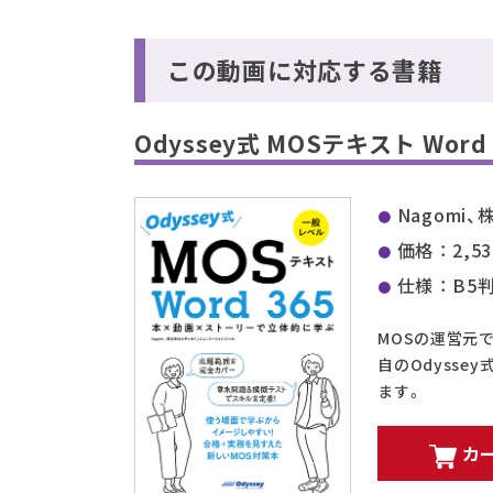
この動画に対応する書籍
Odyssey式 MOSテキスト Word 
Nagom
価格 ： 2,5
仕様 ： B5
MOSの運営元
自のOdyss
ます。
カ