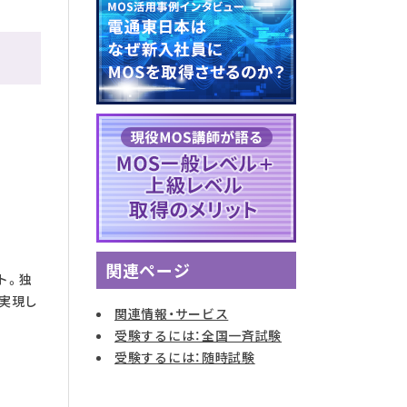
関連ページ
ト。独
も実現し
関連情報・サービス
受験するには：全国一斉試験
受験するには：随時試験