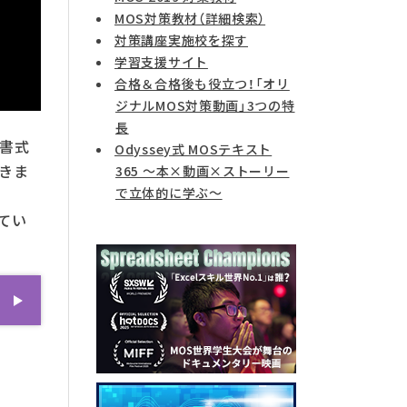
MOS対策教材（詳細検索）
対策講座実施校を探す
学習支援サイト
合格＆合格後も役立つ！「オリ
ジナルMOS対策動画」3つの特
長
ど書式
Odyssey式 MOSテキスト
きま
365 ～本×動画×ストーリー
で立体的に学ぶ～
てい