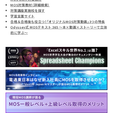
MOS対策教材（詳細検索）
対策講座実施校を探す
学習支援サイト
合格＆合格後も役立つ！「オリジナルMOS対策動画」3つの特長
Odyssey式 MOSテキスト 365 ～本×動画×ストーリーで立体
的に学ぶ～