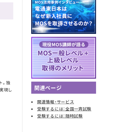
ト。独
関連ページ
も実現し
関連情報・サービス
受験するには：全国一斉試験
受験するには：随時試験