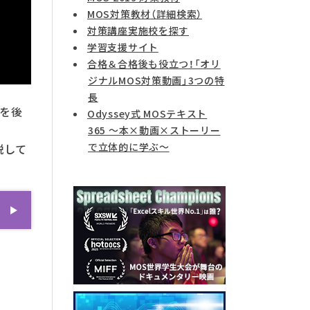
MOS対策教材（詳細検索）
対策講座実施校を探す
学習支援サイト
合格＆合格後も役立つ！「オリ
ジナルMOS対策動画」3つの特
長
かを後
Odyssey式 MOSテキスト
365 ～本×動画×ストーリー
で立体的に学ぶ～
説して