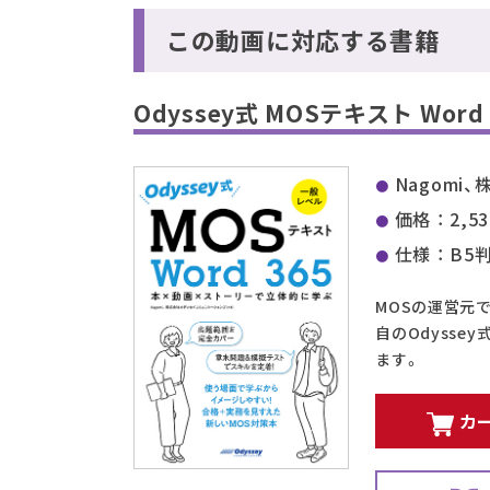
この動画に対応する書籍
Odyssey式 MOSテキスト Word 
Nagom
価格 ： 2,5
仕様 ： B5
MOSの運営元
自のOdyss
ます。
カ