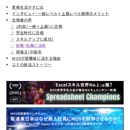
資格を活かすには
インタビュー：一般レベル＋上級レベル取得のメリット
合格者の声
2科目（一般＋上級）に合格
学生時代に合格
スキルアップに成功！
就職・転職に活用
頑張る！中高年
MOSが就職後に活きる理由
ユミの就活ストーリー