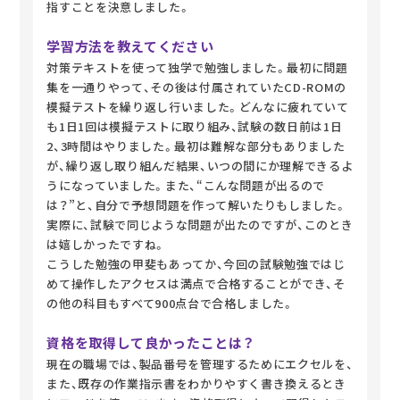
指すことを決意しました。
学習方法を教えてください
対策テキストを使って独学で勉強しました。最初に問題
集を一通りやって、その後は付属されていたCD-ROMの
模擬テストを繰り返し行いました。どんなに疲れていて
も1日1回は模擬テストに取り組み、試験の数日前は1日
2、3時間はやりました。最初は難解な部分もありました
が、繰り返し取り組んだ結果、いつの間にか理解できるよ
うになっていました。また、“こんな問題が出るので
は？”と、自分で予想問題を作って解いたりもしました。
実際に、試験で同じような問題が出たのですが、このとき
は嬉しかったですね。
こうした勉強の甲斐もあってか、今回の試験勉強ではじ
めて操作したアクセスは満点で合格することができ、そ
の他の科目もすべて900点台で合格しました。
資格を取得して良かったことは？
現在の職場では、製品番号を管理するためにエクセルを、
また、既存の作業指示書をわかりやすく書き換えるとき