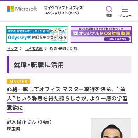
マイクロソフト オフィス
スペシャリスト（MOS）
検索
トップ
合格者の声
就職・転職に活用
就職・転職に活用
MASTER
心機一転してオフィス マスター取得を決意。
“達
人”という称号を得た誇らしさが、より一層の学習
意欲に
野原 陽介 さん （34歳）
埼玉県