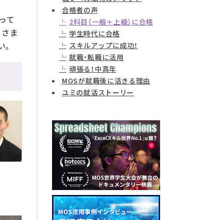
合格者の声
って
2科目（一般＋上級）に合格
るさま
学生時代に合格
い。
スキルアップに成功！
就職・転職に活用
頑張る！中高年
MOSが就職後に活きる理由
ユミの就活ストーリー