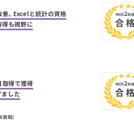
善。Excelと統計の資格
取得も視野に
目取得で獲得
げました
事務職）