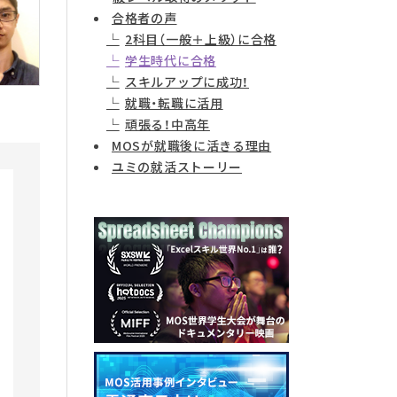
合格者の声
2科目（一般＋上級）に合格
学生時代に合格
スキルアップに成功！
就職・転職に活用
頑張る！中高年
MOSが就職後に活きる理由
ユミの就活ストーリー