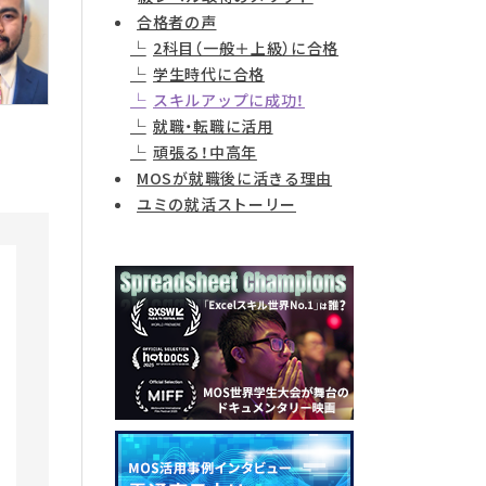
合格者の声
2科目（一般＋上級）に合格
学生時代に合格
スキルアップに成功！
就職・転職に活用
頑張る！中高年
MOSが就職後に活きる理由
ユミの就活ストーリー