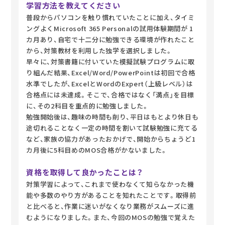
学習方法を教えてください
普段からパソコンを触り慣れていたことに加え、タイミ
ングよくMicrosoft 365 Personalの試用体験期間が 1
カ月あり、自宅で十二分に勉強できる環境が作れたこと
から、対策教材を利用した独学を選択しました。
早々に、対策書籍に付いていた模擬試験プログラムに取
り組んだ結果、Excel/Word/PowerPointは初回で合格
水準でしたが、ExcelとWordのExpert（上級レベル）は
合格点には未達成。そこで、合格ではなく「満点」を目標
に、その2科目を重点的に勉強しました。
勉強開始後は、趣味の時間も削り、平日はもとより休日も
途切れることなく一定の時間を割いて試験勉強に充てる
など、家族の協力があったおかげで、開始からちょうど1
カ月後に5科目めのMOS合格がかないました。
資格を取得して良かったことは？
対策学習によって、これまで使わなくて知らなかった機
能や多数のやり方があることを知れたことです。取得前
と比べると、作業に迷いがなくなり業務がスムーズに進
むようになりました。また、今回のMOSの勉強で覚えた