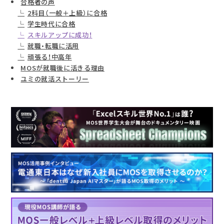
合格者の声
2科目（一般＋上級）に合格
学生時代に合格
スキルアップに成功！
就職・転職に活用
頑張る！中高年
MOSが就職後に活きる理由
ユミの就活ストーリー