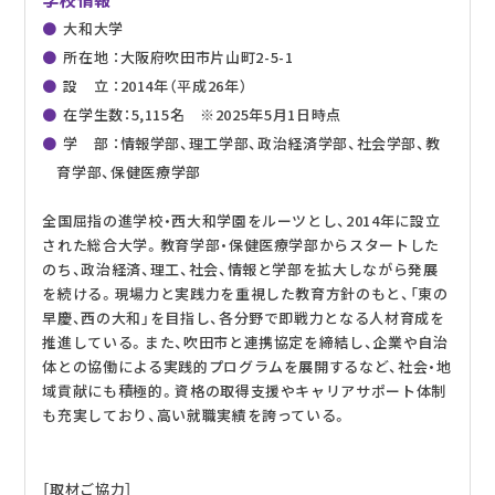
大和大学
所在地 ：大阪府吹田市片山町2-5-1
設 立 ：2014年（平成26年）
在学生数：5,115名 ※2025年5月1日時点
学 部 ：情報学部、理工学部、政治経済学部、社会学部、教
育学部、保健医療学部
全国屈指の進学校・西大和学園をルーツとし、2014年に設立
された総合大学。教育学部・保健医療学部からスタートした
のち、政治経済、理工、社会、情報と学部を拡大しながら発展
を続ける。現場力と実践力を重視した教育方針のもと、「東の
早慶、西の大和」を目指し、各分野で即戦力となる人材育成を
推進している。また、吹田市と連携協定を締結し、企業や自治
体との協働による実践的プログラムを展開するなど、社会・地
域貢献にも積極的。資格の取得支援やキャリアサポート体制
も充実しており、高い就職実績を誇っている。
［取材ご協力］