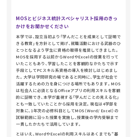
MOSとビジネス統計スペシャリスト採用のきっ
かけをお聞かせください
本学では、設立当初より「学んだことを成果として証明で
きる教育」を方針として掲げ、就職活動における武器のひ
とつとなるよう学生に資格の取得を推奨してきました。
MOSを採用する以前からWordやExcelの授業を行って
いたこともあり、学習したことを客観的なかたちで示す
手段としてPCスキル系資格の導入を検討しはじめまし
た。大学は学問研究の場であると同時に、学生が社会で
活躍するための力を身につける場所でもあります。MOS
は社会人に必須となるOfficeアプリの利用スキルを客観
的に証明でき、本学が重視する「学んだことの見える化」
とも一致していたことから採用を決定。現在は4学部を
対象に、1年次の必修科目としてMOS（Word/ Excel）の
試験範囲に沿った授業を実施し、授業後の学内受験まで
一貫したかたちで活用しています。
とはいえ、WordやExcelの利用スキルはあくまでも“基