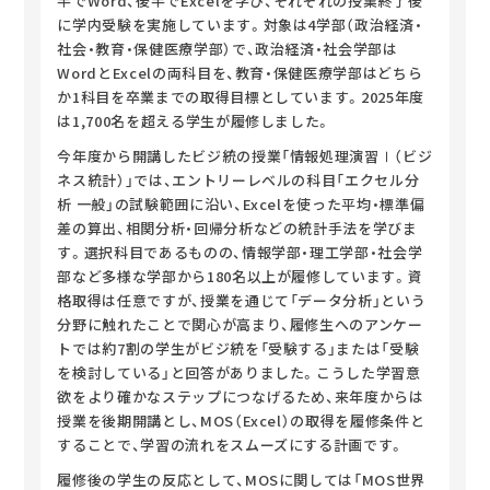
半でWord、後半でExcelを学び、それぞれの授業終了後
に学内受験を実施しています。対象は4学部（政治経済・
社会・教育・保健医療学部）で、政治経済・社会学部は
WordとExcelの両科目を、教育・保健医療学部はどちら
か1科目を卒業までの取得目標としています。2025年度
は1,700名を超える学生が履修しました。
今年度から開講したビジ統の授業「情報処理演習Ⅰ（ビジ
ネス統計）」では、エントリーレベルの科目「エクセル分
析 一般」の試験範囲に沿い、Excelを使った平均・標準偏
差の算出、相関分析・回帰分析などの統計手法を学びま
す。選択科目であるものの、情報学部・理工学部・社会学
部など多様な学部から180名以上が履修しています。資
格取得は任意ですが、授業を通じて「データ分析」という
分野に触れたことで関心が高まり、履修生へのアンケー
トでは約7割の学生がビジ統を「受験する」または「受験
を検討している」と回答がありました。こうした学習意
欲をより確かなステップにつなげるため、来年度からは
授業を後期開講とし、MOS（Excel）の取得を履修条件と
することで、学習の流れをスムーズにする計画です。
履修後の学生の反応として、MOSに関しては「MOS世界