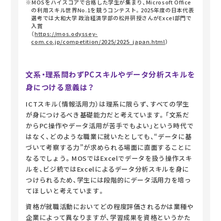
※MOSをハイスコアで合格した学生が集まり、Microsoft Office
の利用スキル世界No.1を競うコンテスト。2025年度の日本代表
選考では大和大学 政治経済学部の松井研授さんがExcel部門で
入賞
（
https://mos.odyssey-
com.co.jp/competition/2025/2025_japan.html
）
文系・理系問わずPCスキルやデータ分析スキルを
身につける意義は？
ICTスキル（情報活用力）は理系に限らず、すべての学生
が身につけるべき基礎能力だと考えています。「文系だ
からPC操作やデータ活用が苦手でもよい」という時代で
はなく、どのような職業に就いたとしても、“データに基
づいて考察する力”が求められる場面に直面することに
なるでしょう。MOSではExcelでデータを扱う操作スキ
ルを、ビジ統ではExcelによるデータ分析スキルを身に
つけられるため、学生には段階的にデータ活用力を培っ
てほしいと考えています。
資格が就職活動においてどの程度評価されるかは業種や
企業によって異なりますが、学習成果を資格というかた