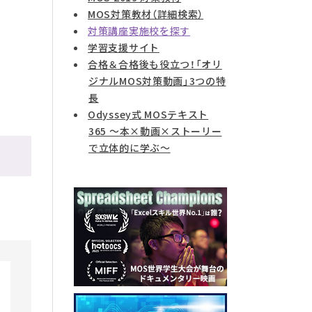
MOS対策教材（詳細検索）
対策講座実施校を探す
学習支援サイト
合格＆合格後も役立つ！「オリ
ジナルMOS対策動画」3つの特
長
Odyssey式 MOSテキスト
365 ～本×動画×ストーリー
で立体的に学ぶ～