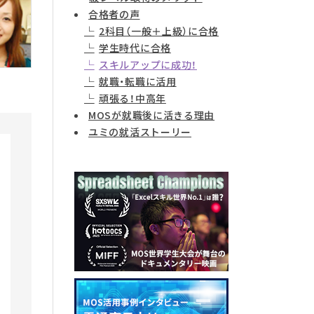
合格者の声
2科目（一般＋上級）に合格
学生時代に合格
スキルアップに成功！
就職・転職に活用
頑張る！中高年
MOSが就職後に活きる理由
ユミの就活ストーリー