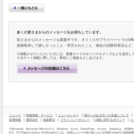
多くの皆さまからのメッセージをお待ちしています。
皆さまからのメッセージを募集中です。オフィスやプライベートでのOff
資格取得して嬉しかったこと・苦労されたこと、独自の試験対策法など
※掲載させていただいた方には、図書カードやオリジナルグッズなどを進呈し
※当サイト掲載に際しては、事前にご連絡をさしあげます。
ニュース
関連情報・サービス
ニュースレター
障がいのある方への支援について
採用情報
運営会社
免責事項
プライバシーポリシー
試験に関するポリシー
リ
※Microsoft、Microsoft Officeのロゴ、Windows、Excel、PowerPoint、Access、Outloo
IC3、IC3 Digital Literacy Certificationロゴは、米国およびその他の国における米国Certiportの