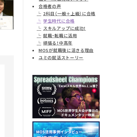
合格者の声
2科目（一般＋上級）に合格
学生時代に合格
スキルアップに成功！
就職・転職に活用
頑張る！中高年
MOSが就職後に活きる理由
ユミの就活ストーリー