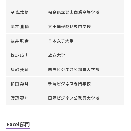
星 鉱太朗
福島県立郡山商業高等学校
堀井 皇輔
太田情報商科専門学校
堀井 咲希
日本女子大学
牧野 成志
放送大学
柳沼 美紅
国際ビジネス公務員大学校
和田 菜月
新潟ビジネス専門学校
渡辺 夢叶
国際ビジネス公務員大学校
Excel部門