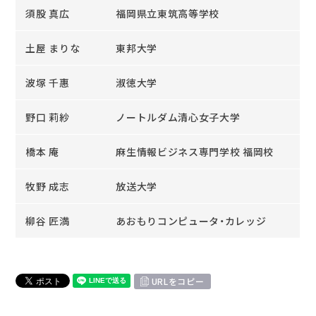
須股 真広
福岡県立東筑高等学校
土屋 まりな
東邦大学
波塚 千惠
淑徳大学
野口 莉紗
ノートルダム清心女子大学
橋本 庵
麻生情報ビジネス専門学校 福岡校
牧野 成志
放送大学
柳谷 匠満
あおもりコンピュータ・カレッジ
URLをコピー