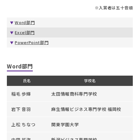
※入賞者は五十音順
Word部門
Excel部門
PowerPoint部門
Word部門
氏名
学校名
稲毛 歩輝
太田情報商科専門学校
岩下 音羽
麻生情報ビジネス専門学校 福岡校
上松 ちなつ
関東学園大学
内田 拓海
新潟ビジネス専門学校