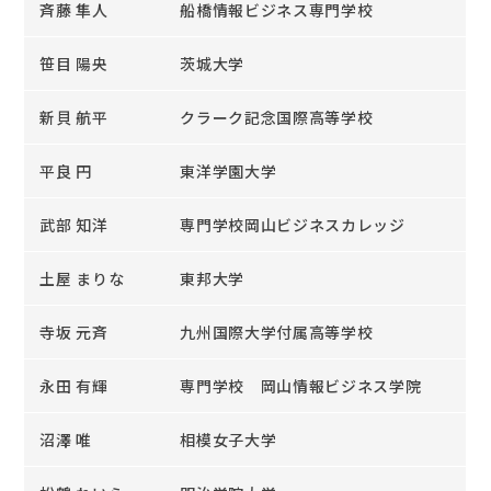
斉藤 隼人
船橋情報ビジネス専門学校
笹目 陽央
茨城大学
新貝 航平
クラーク記念国際高等学校
平良 円
東洋学園大学
武部 知洋
専門学校岡山ビジネスカレッジ
土屋 まりな
東邦大学
寺坂 元斉
九州国際大学付属高等学校
永田 有輝
専門学校 岡山情報ビジネス学院
沼澤 唯
相模女子大学