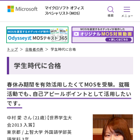
マイクロソフト オフィス
スペシャリスト（MOS）
検索
トップ
合格者の声
学生時代に合格
学生時代に合格
春休み期間を有効活用したくてMOSを受験。
就職
活動でも、自己アピールポイントとして活用したい
です。
中村 愛 さん（21歳）【世界学生大
会2013 入賞】
東京都 / 上智大学 外国語学部英
語学科 3年