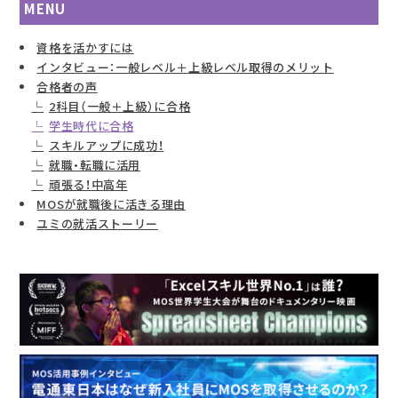
MENU
資格を活かすには
インタビュー：一般レベル＋上級レベル取得のメリット
合格者の声
2科目（一般＋上級）に合格
学生時代に合格
スキルアップに成功！
就職・転職に活用
頑張る！中高年
MOSが就職後に活きる理由
ユミの就活ストーリー